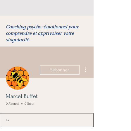
Coaching psycho-émotionnel pour
comprendre et apprivoiser votre
singularité.
Plus d'actions
S'abonner
Marcel Buffet
0 Abonné
0 Suivi